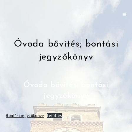
Skip
to
content
Óvoda bővítés; bontási
jegyzőkönyv
Óvoda bővítés; bontási
jegyzőkönyv
Bontási jegyzőkönyv
Letöltés