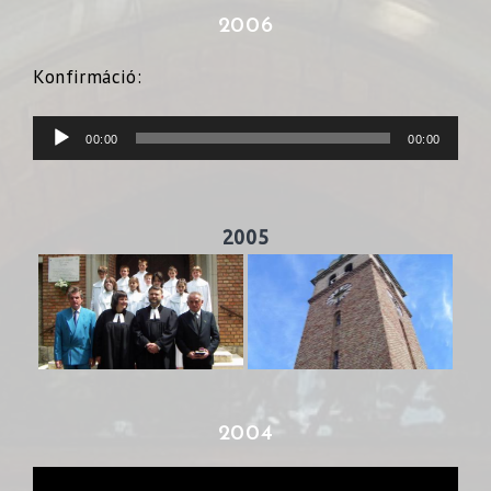
2006
Konfirmáció:
Audió
00:00
00:00
lejátszó
2005
2004