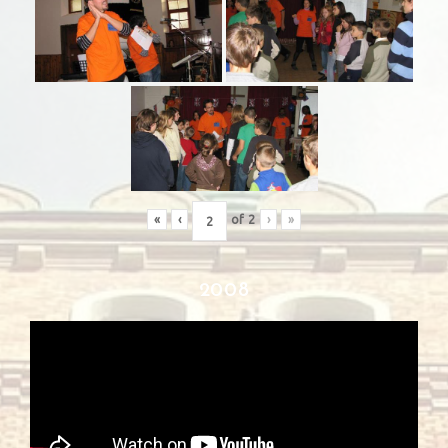
«
‹
of
2
›
»
2008