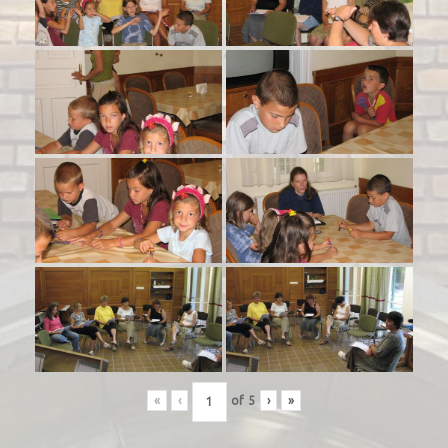
«
‹
of
5
›
»