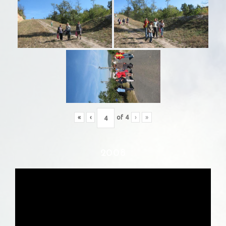
«
‹
of
4
›
»
2008