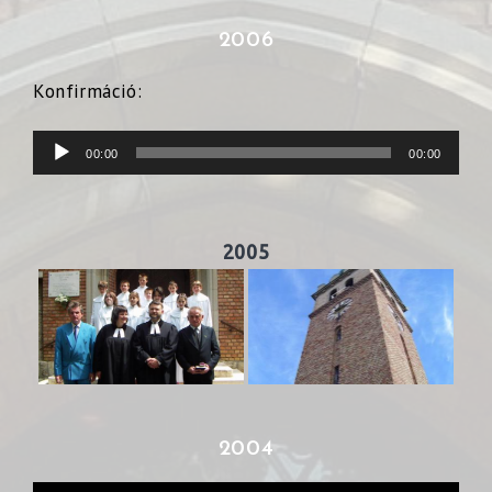
2006
Konfirmáció:
Audió
00:00
00:00
lejátszó
2005
2004