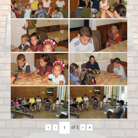
«
‹
of
5
›
»