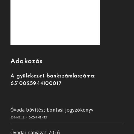
Adakozás
A gyülekezet bankszámlaszáma:
65100259-14100017
Óvoda bővítés; bontási jegyzőkönyv
2026.05.13.
/
0 COMMENTS
Óvodai pályázat 2026