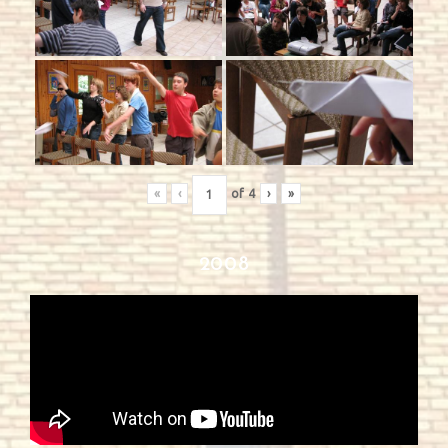
«
‹
of
4
›
»
2008