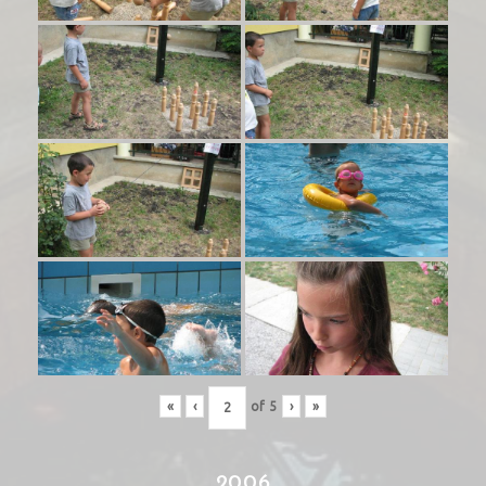
«
‹
of
5
›
»
2006