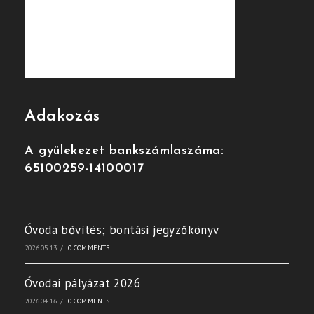
Adakozás
A gyülekezet bankszámlaszáma:
65100259-14100017
Óvoda bővítés; bontási jegyzőkönyv
2026.05.13.
/
0 COMMENTS
Óvodai pályázat 2026
2026.04.16.
/
0 COMMENTS