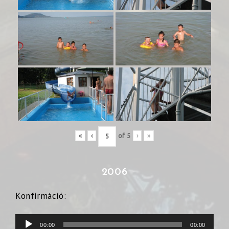
«
‹
of
5
›
»
2006
Konfirmáció:
Audió
00:00
00:00