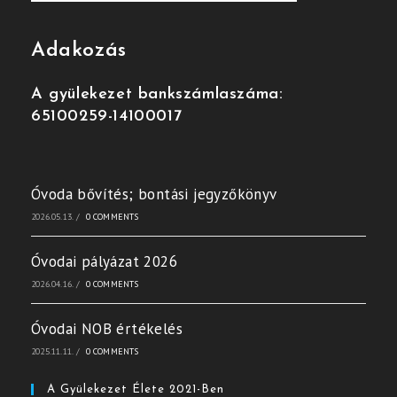
Adakozás
A gyülekezet bankszámlaszáma:
65100259-14100017
Óvoda bővítés; bontási jegyzőkönyv
2026.05.13.
/
0 COMMENTS
Óvodai pályázat 2026
2026.04.16.
/
0 COMMENTS
Óvodai NOB értékelés
2025.11.11.
/
0 COMMENTS
A Gyülekezet Élete 2021-Ben