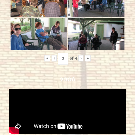
«
‹
of
4
›
»
2008