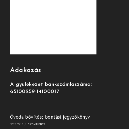
Adakozás
A gyülekezet bankszámlaszáma:
65100259-14100017
Óvoda bővítés; bontási jegyzőkönyv
2026.05.13.
/
0 COMMENTS