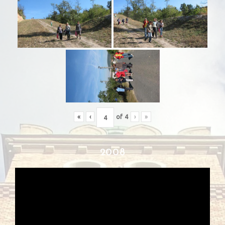
«
‹
of
4
›
»
2008