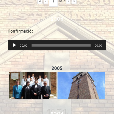
«
‹
of
7
›
»
2006
Konfirmáció:
Audió
00:00
00:00
lejátszó
2005