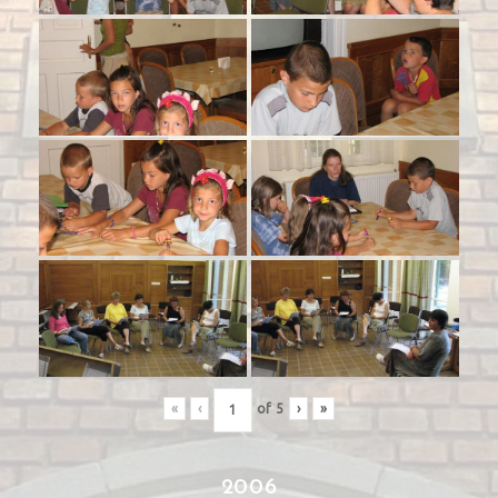
«
‹
of
5
›
»
2006