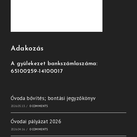
Adakozás
A gyülekezet bankszámlaszáma:
65100259-14100017
Óvoda bővítés; bontási jegyzőkönyv
2026.05.13.
/
0 COMMENTS
Óvodai pályázat 2026
2026.04.16.
/
0 COMMENTS