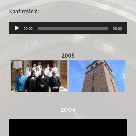
Konfirmáció:
Audió
00:00
00:00
lejátszó
2005
2004