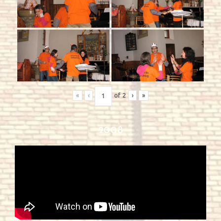
«
‹
of
2
›
»
2008