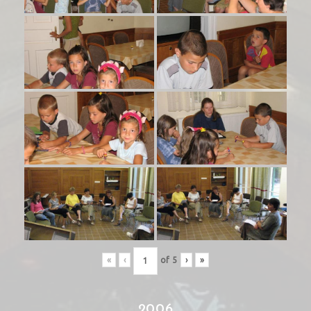
«
‹
of
5
›
»
2006