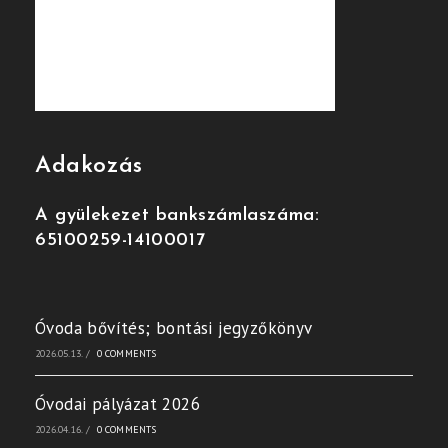
Adakozás
A gyülekezet bankszámlaszáma:
65100259-14100017
Óvoda bővítés; bontási jegyzőkönyv
2026.05.13.
/
0 COMMENTS
Óvodai pályázat 2026
2026.04.16.
/
0 COMMENTS