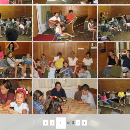
«
‹
of
5
›
»