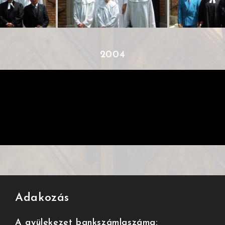
2004
Adakozás
A gyülekezet bankszámlaszáma: