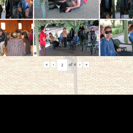
«
‹
of
4
›
»
2008