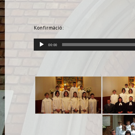
Konfirmáció:
Audió
00:00
lejátszó