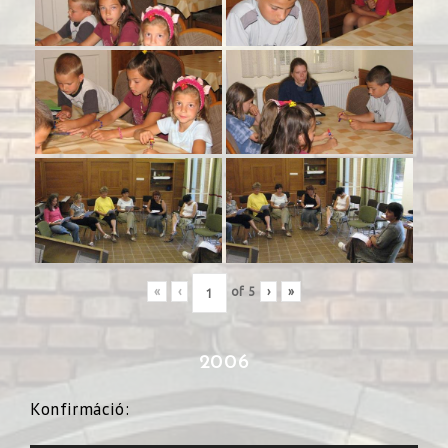
«
‹
of
5
›
»
2006
Konfirmáció: