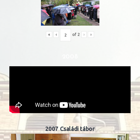
«
‹
of
2
›
»
2008
2007 Családi tábor