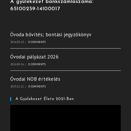
A gyülekezet bankszámlaszáma:
65100259-14100017
Óvoda bővítés; bontási jegyzőkönyv
2026.05.13.
/
0 COMMENTS
Óvodai pályázat 2026
2026.04.16.
/
0 COMMENTS
Óvodai NOB értékelés
2025.11.11.
/
0 COMMENTS
A Gyülekezet Élete 2021-Ben