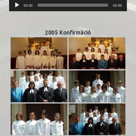
Audió
00:00
00:00
lejátszó
2005 Konfirmáció