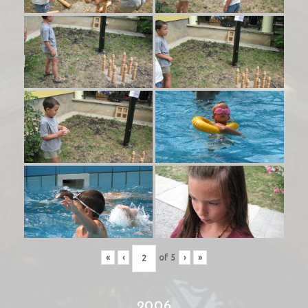
«
‹
of
5
›
»
2006