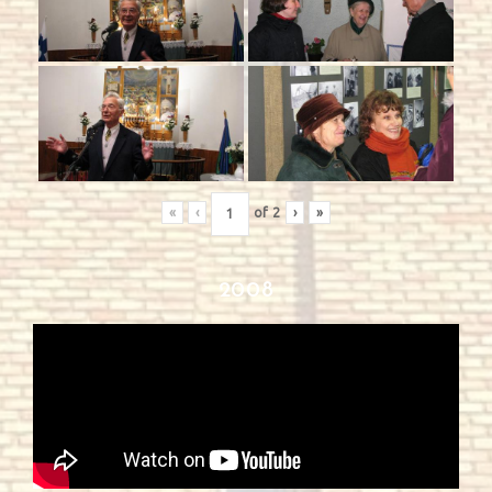
«
‹
of
2
›
»
2008