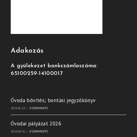
Adakozás
A gyülekezet bankszámlaszáma:
65100259-14100017
Óvoda bővítés; bontási jegyzőkönyv
2026.05.13.
/
0 COMMENTS
Óvodai pályázat 2026
2026.04.16.
/
0 COMMENTS