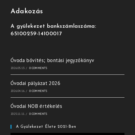
Adakozás
A gyülekezet bankszámlaszáma:
65100259-14100017
Óvoda bővítés; bontási jegyzőkönyv
2026.05.13.
/
0 COMMENTS
Óvodai pályázat 2026
2026.04.16.
/
0 COMMENTS
Óvodai NOB értékelés
2025.11.11.
/
0 COMMENTS
A Gyülekezet Élete 2021-Ben