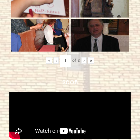
«
‹
of
2
›
»
2008