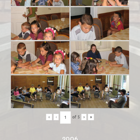
«
‹
of
5
›
»
2006