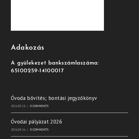
Adakozás
A gyülekezet bankszámlaszáma:
65100259-14100017
Óvoda bővítés; bontási jegyzőkönyv
2026.05.13.
/
0 COMMENTS
Óvodai pályázat 2026
2026.04.16.
/
0 COMMENTS