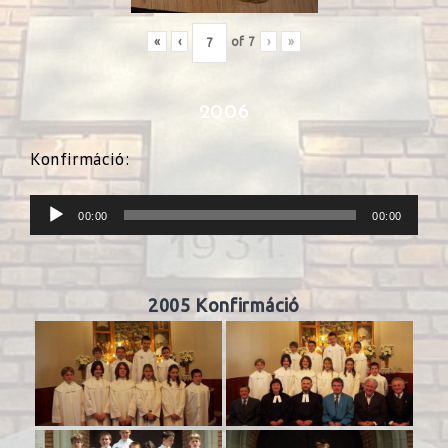
«
‹
of
7
›
»
2006
Konfirmáció:
Audió
00:00
00:00
lejátszó
2005 Konfirmáció