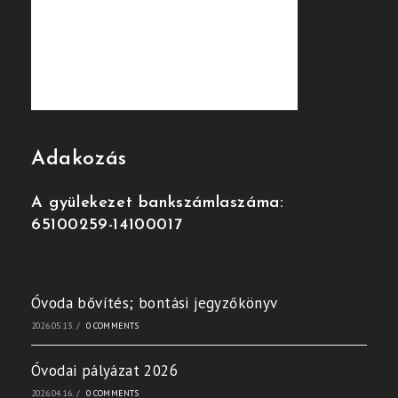
Adakozás
A gyülekezet bankszámlaszáma:
65100259-14100017
Óvoda bővítés; bontási jegyzőkönyv
2026.05.13.
/
0 COMMENTS
Óvodai pályázat 2026
2026.04.16.
/
0 COMMENTS