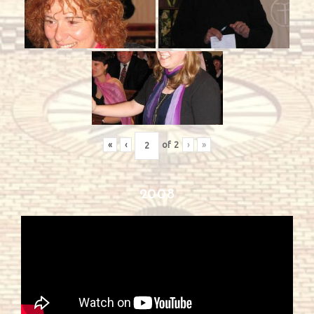
«
‹
of
2
›
»
2008