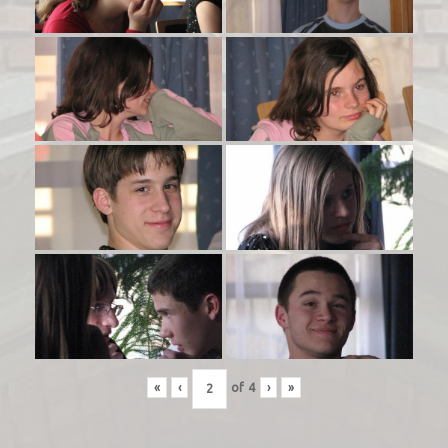
«
‹
of
4
›
»