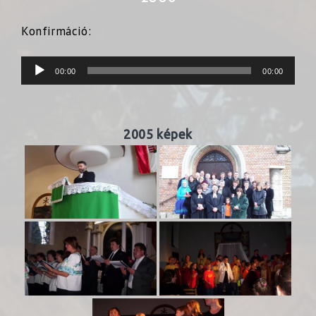
Konfirmáció:
Audió
00:00
00:00
lejátszó
2005 képek