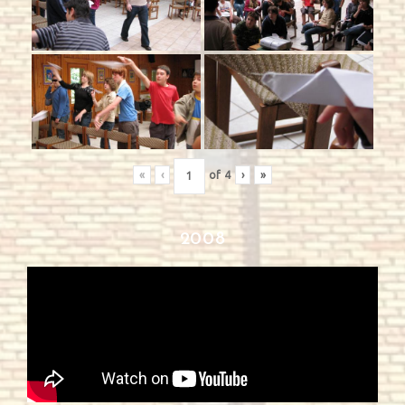
«
‹
of
4
›
»
2008