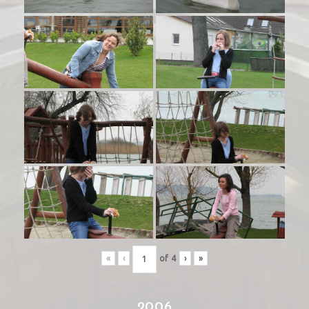
«
‹
of
4
›
»
2006