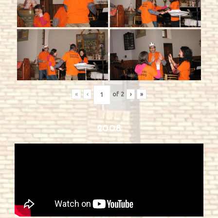
«
‹
of
2
›
»
2008