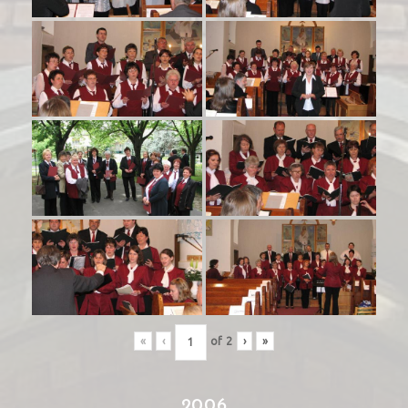
«
‹
of
2
›
»
2006