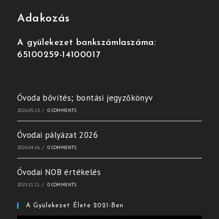
Adakozás
A gyülekezet bankszámlaszáma:
65100259-14100017
Óvoda bővítés; bontási jegyzőkönyv
2026.05.13.
/
0 COMMENTS
Óvodai pályázat 2026
2026.04.16.
/
0 COMMENTS
Óvodai NOB értékelés
2025.11.11.
/
0 COMMENTS
A Gyülekezet Élete 2021-Ben