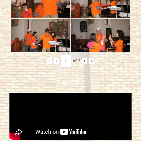
«
‹
of
2
›
»
2008