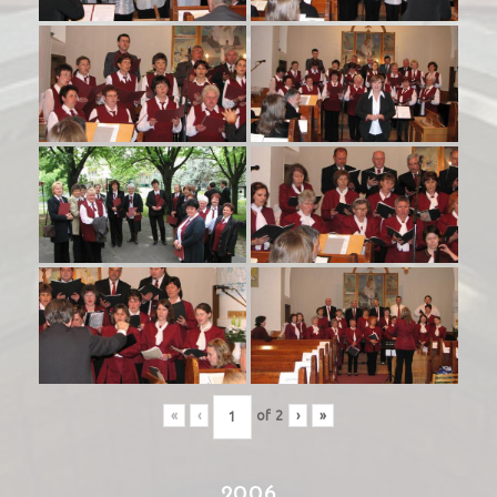
«
‹
of
2
›
»
2006