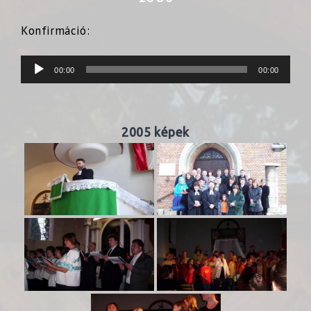
Konfirmáció:
Audió
00:00
00:00
lejátszó
2005 képek