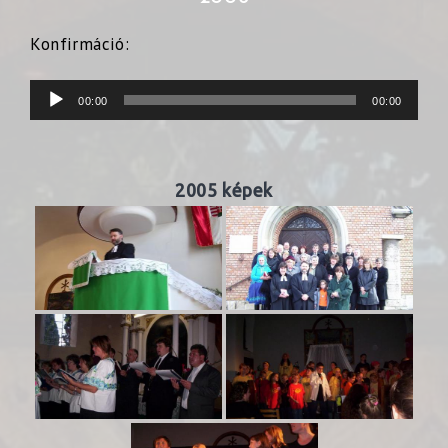
Konfirmáció:
Audió
00:00
00:00
lejátszó
2005 képek