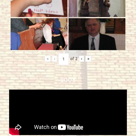
«
‹
of
2
›
»
2008