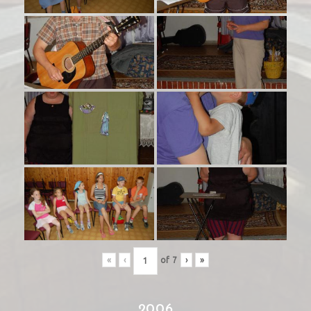
«
‹
of
7
›
»
2006