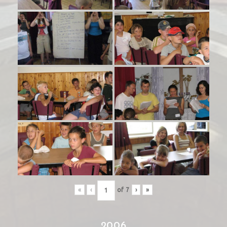
«
‹
of
7
›
»
2006