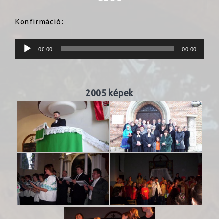
Konfirmáció:
Audió
00:00
00:00
lejátszó
2005 képek