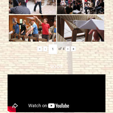
«
‹
of
4
›
»
2008