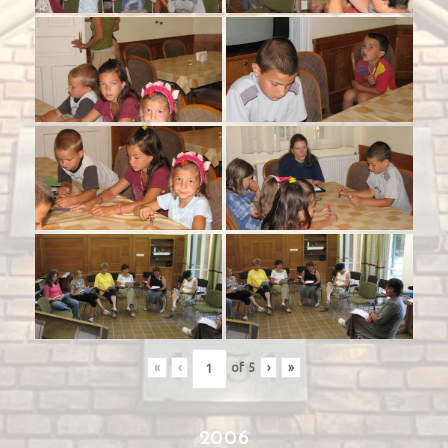
«
‹
of
5
›
»
2006