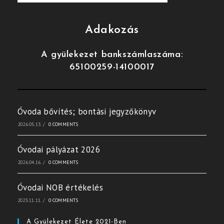
Adakozás
A gyülekezet bankszámlaszáma:
65100259-14100017
Óvoda bővítés; bontási jegyzőkönyv
2026.05.13.
/
0 COMMENTS
Óvodai pályázat 2026
2026.04.16.
/
0 COMMENTS
Óvodai NOB értékelés
2025.11.11.
/
0 COMMENTS
A Gyülekezet Élete 2021-Ben