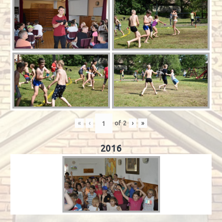
«
‹
of
2
›
»
2016