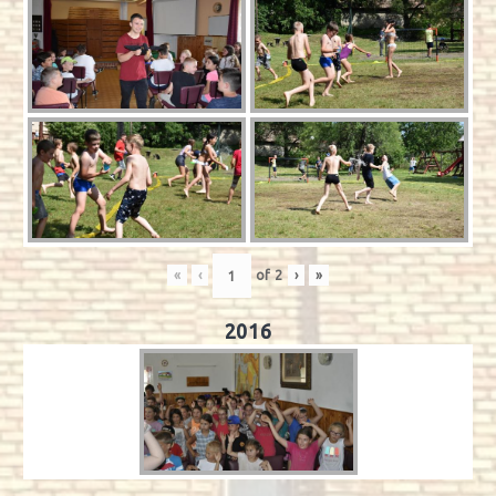
«
‹
of
2
›
»
2016