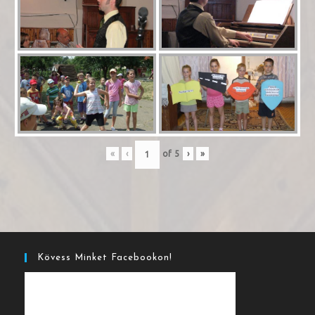
«
‹
of
5
›
»
Kövess Minket Facebookon!