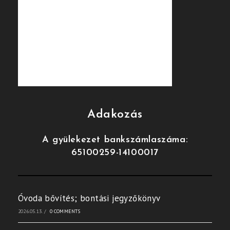
Adakozás
A gyülekezet bankszámlaszáma:
65100259-14100017
Óvoda bővítés; bontási jegyzőkönyv
2026.05.13.
/
0 COMMENTS