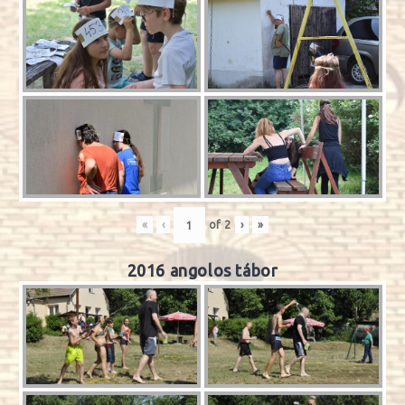
«
‹
of
2
›
»
2016 angolos tábor