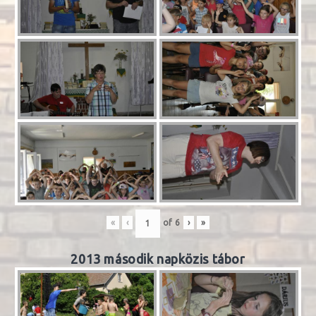
«
‹
of
6
›
»
2013 második napközis tábor