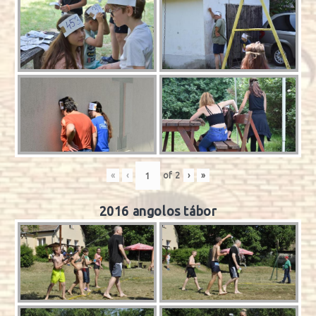
«
‹
of
2
›
»
2016 angolos tábor