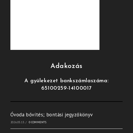
Adakozás
A gyülekezet bankszámlaszáma:
65100259-14100017
Óvoda bővítés; bontási jegyzőkönyv
2026.05.13.
/
0 COMMENTS