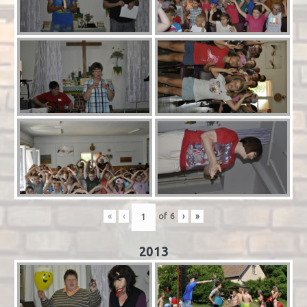
«
‹
of
6
›
»
2013