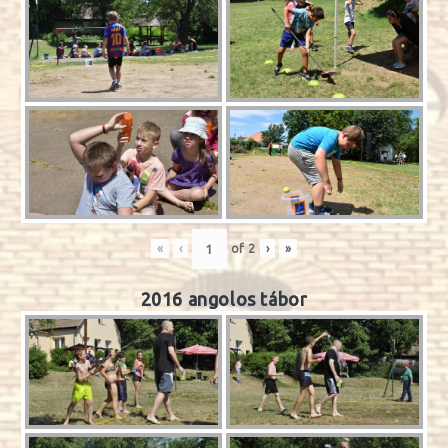
«
‹
of
2
›
»
2016 angolos tábor