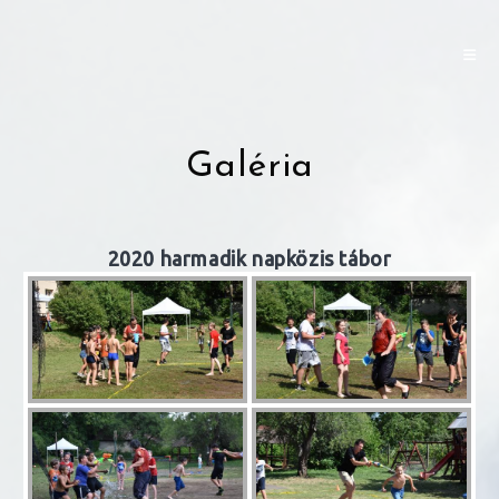
Skip
to
content
Galéria
2020 harmadik napközis tábor