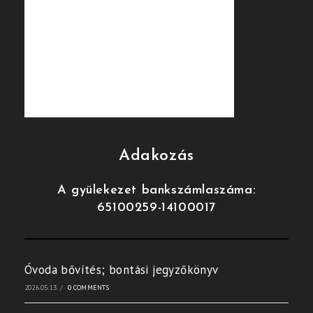
Adakozás
A gyülekezet bankszámlaszáma:
65100259-14100017
Óvoda bővítés; bontási jegyzőkönyv
2026.05.13.
/
0 COMMENTS