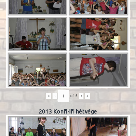
«
‹
of
6
›
»
2013 Konfi-ifi hétvége