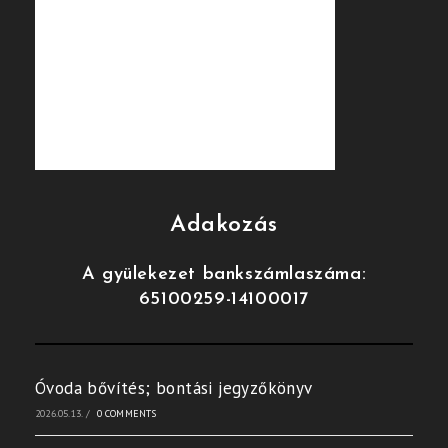
Adakozás
A gyülekezet bankszámlaszáma:
65100259-14100017
Óvoda bővítés; bontási jegyzőkönyv
2026.05.13.
/
0 COMMENTS