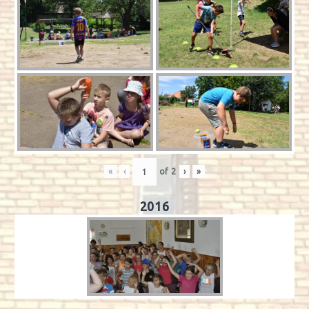
«
‹
of
2
›
»
2016