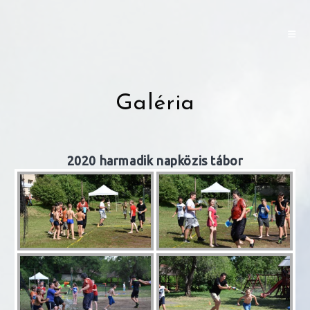
Skip
to
content
Galéria
2020 harmadik napközis tábor