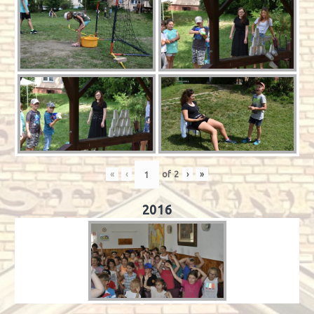
«
‹
of
2
›
»
2016