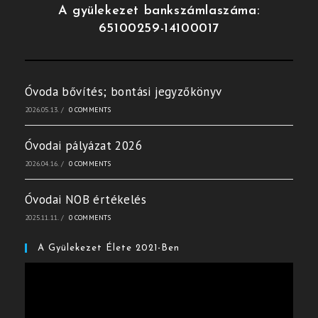
A gyülekezet bankszámlaszáma:
65100259-14100017
Óvoda bővítés; bontási jegyzőkönyv
2026.05.13.
/
0 COMMENTS
Óvodai pályázat 2026
2026.04.16.
/
0 COMMENTS
Óvodai NOB értékelés
2025.11.11.
/
0 COMMENTS
A Gyülekezet Élete 2021-Ben