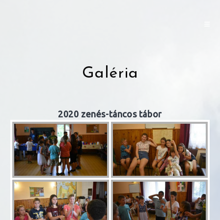
Skip
to
content
Galéria
2020 zenés-táncos tábor