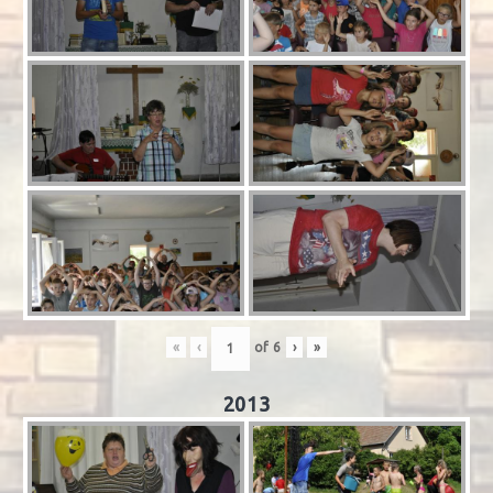
«
‹
of
6
›
»
2013