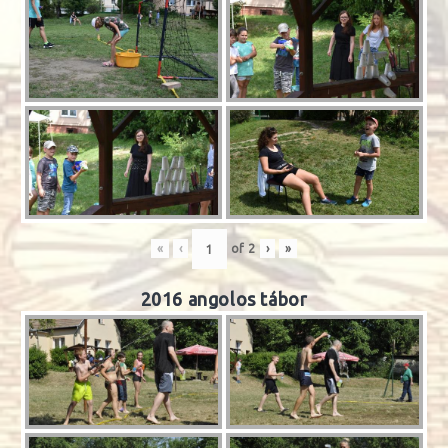
«
‹
of
2
›
»
2016 angolos tábor