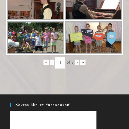
«
‹
of
5
›
»
Kövess Minket Facebookon!