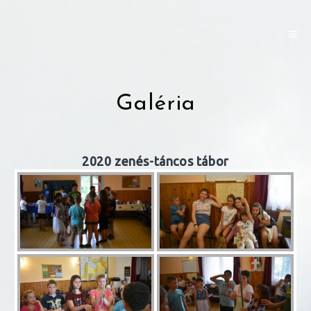
Skip
to
content
Galéria
2020 zenés-táncos tábor