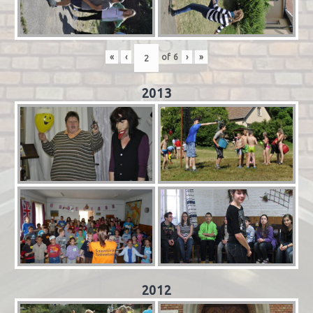
«
‹
of
6
›
»
2013
2012