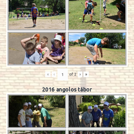
«
‹
of
2
›
»
2016 angolos tábor