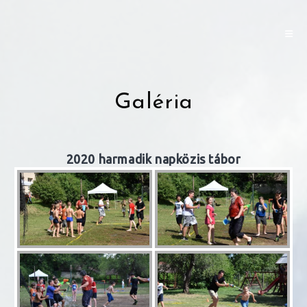
Skip
to
content
Galéria
2020 harmadik napközis tábor