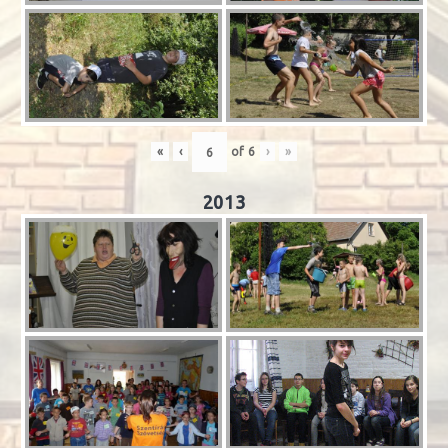
«
‹
of
6
›
»
2013