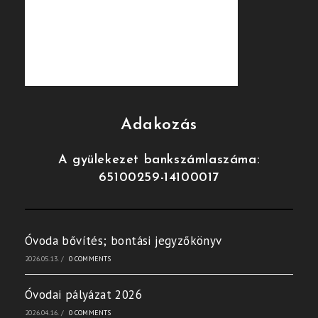
Adakozás
A gyülekezet bankszámlaszáma:
65100259-14100017
Óvoda bővítés; bontási jegyzőkönyv
2026.05.13.
/
0 COMMENTS
Óvodai pályázat 2026
2026.04.16.
/
0 COMMENTS