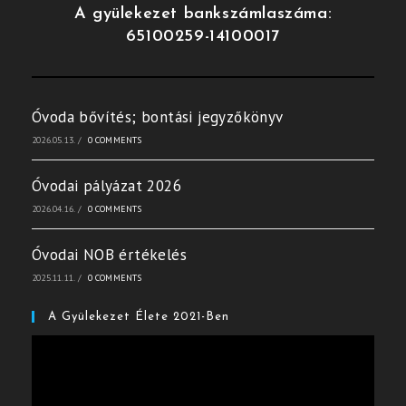
A gyülekezet bankszámlaszáma:
65100259-14100017
Óvoda bővítés; bontási jegyzőkönyv
2026.05.13.
/
0 COMMENTS
Óvodai pályázat 2026
2026.04.16.
/
0 COMMENTS
Óvodai NOB értékelés
2025.11.11.
/
0 COMMENTS
A Gyülekezet Élete 2021-Ben