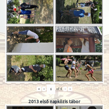
«
‹
of
6
›
»
2013 első napközis tábor