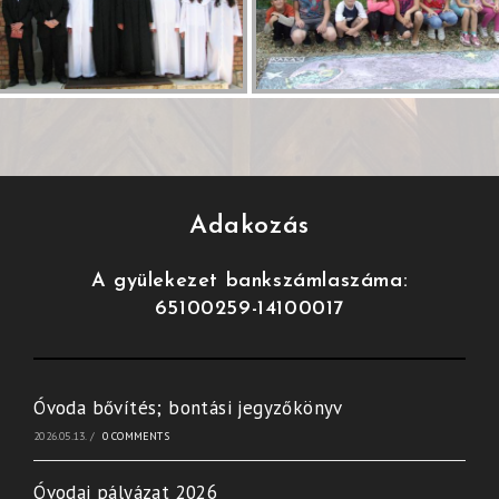
Adakozás
A gyülekezet bankszámlaszáma:
65100259-14100017
Óvoda bővítés; bontási jegyzőkönyv
2026.05.13.
/
0 COMMENTS
Óvodai pályázat 2026