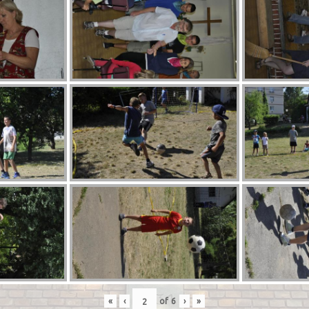
«
‹
of
6
›
»