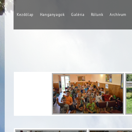
Skip
to
Kezdőlap
Hanganyagok
Galéria
Rólunk
Archívum
content