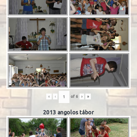
«
‹
of
6
›
»
2013 angolos tábor