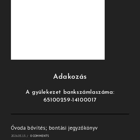
Adakozás
A gyülekezet bankszámlaszáma:
65100259-14100017
Óvoda bővítés; bontási jegyzőkönyv
2026.05.13.
/
0 COMMENTS