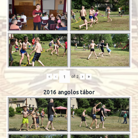
«
‹
of
2
›
»
2016 angolos tábor