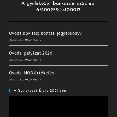
A gyülekezet bankszámlaszáma:
65100259-14100017
Óvoda bővítés; bontási jegyzőkönyv
2026.05.13.
/
0 COMMENTS
Óvodai pályázat 2026
2026.04.16.
/
0 COMMENTS
Óvodai NOB értékelés
2025.11.11.
/
0 COMMENTS
A Gyülekezet Élete 2021-Ben