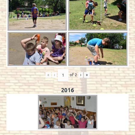
«
‹
of
2
›
»
2016