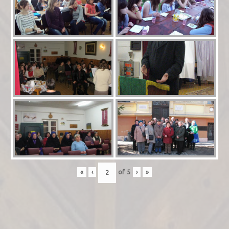
«
‹
of
5
›
»