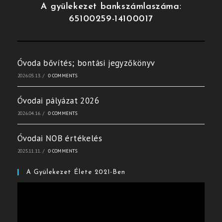
A gyülekezet bankszámlaszáma:
65100259-14100017
Óvoda bővítés; bontási jegyzőkönyv
2026.05.13.
/
0 COMMENTS
Óvodai pályázat 2026
2026.04.16.
/
0 COMMENTS
Óvodai NOB értékelés
2025.11.11.
/
0 COMMENTS
A Gyülekezet Élete 2021-Ben