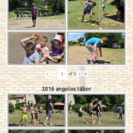
«
‹
of
2
›
»
2016 angolos tábor