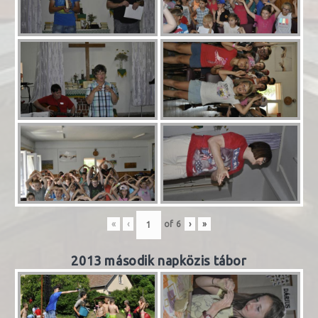
«
‹
of
6
›
»
2013 második napközis tábor