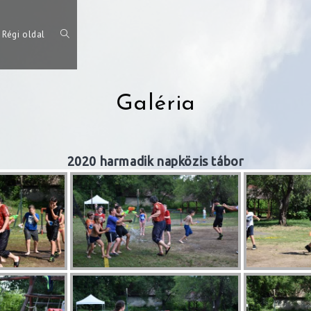
Régi oldal
Toggle
Galéria
website
2020 harmadik napközis tábor
search