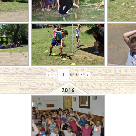
«
‹
of
2
›
»
2016