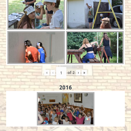
«
‹
of
2
›
»
2016