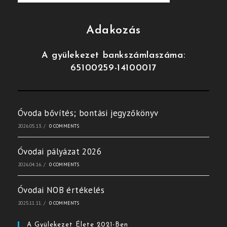
Adakozás
A gyülekezet bankszámlaszáma:
65100259-14100017
Óvoda bővítés; bontási jegyzőkönyv
2026.05.13.
/
0 COMMENTS
Óvodai pályázat 2026
2026.04.16.
/
0 COMMENTS
Óvodai NOB értékelés
2025.11.11.
/
0 COMMENTS
A Gyülekezet Élete 2021-Ben