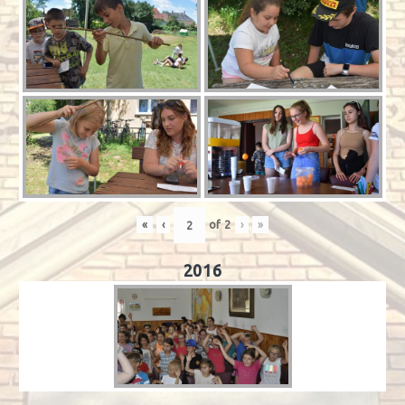
«
‹
of
2
›
»
2016