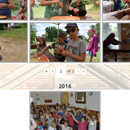
«
‹
of
2
›
»
2016