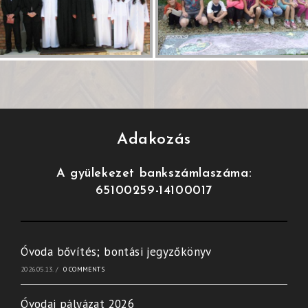
Adakozás
A gyülekezet bankszámlaszáma:
65100259-14100017
Óvoda bővítés; bontási jegyzőkönyv
2026.05.13.
/
0 COMMENTS
Óvodai pályázat 2026