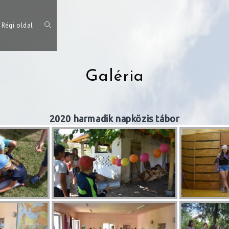
Régi oldal
Toggle
Galéria
website
2020 harmadik napközis tábor
search