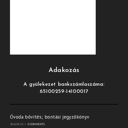
Adakozás
A gyülekezet bankszámlaszáma:
65100259-14100017
Óvoda bővítés; bontási jegyzőkönyv
2026.05.13.
/
0 COMMENTS