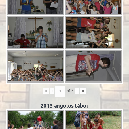
«
‹
of
6
›
»
2013 angolos tábor