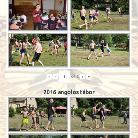
«
‹
of
2
›
»
2016 angolos tábor