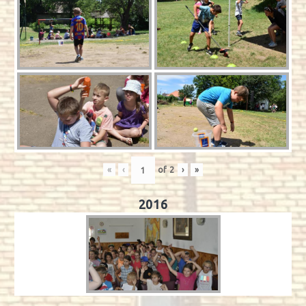
«
‹
of
2
›
»
2016