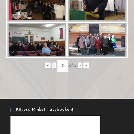
«
‹
of
5
›
»
Kövess Minket Facebookon!