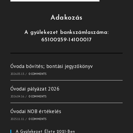
Adakozás
A gyülekezet bankszámlaszáma:
65100259-14100017
Óvoda bővítés; bontási jegyzőkönyv
2026.05.13.
/
0 COMMENTS
Óvodai pályázat 2026
2026.04.16.
/
0 COMMENTS
Óvodai NOB értékelés
2025.11.11.
/
0 COMMENTS
A Gyülekezet Élete 2021-Ben