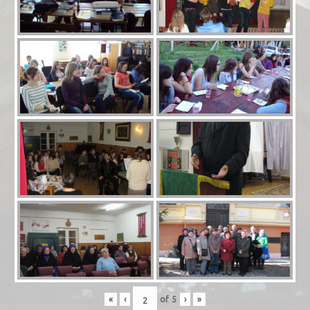
«
‹
of
5
›
»