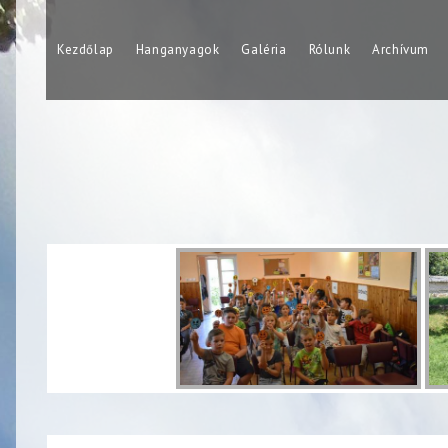
Skip
to
Kezdőlap
Hanganyagok
Galéria
Rólunk
Archívum
content