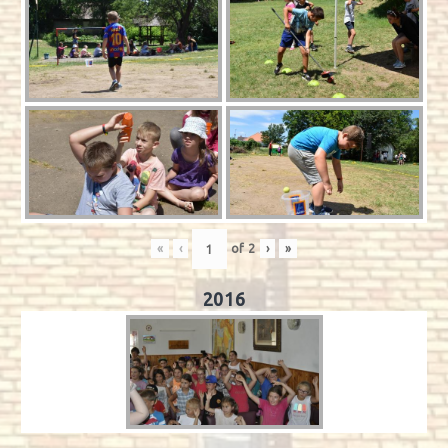
«
‹
of
2
›
»
2016