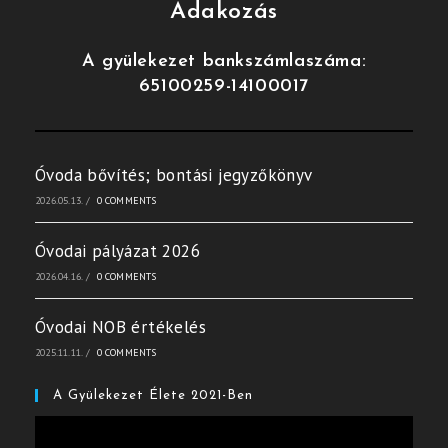
Adakozás
A gyülekezet bankszámlaszáma:
65100259-14100017
Óvoda bővítés; bontási jegyzőkönyv
2026.05.13.
/
0 COMMENTS
Óvodai pályázat 2026
2026.04.16.
/
0 COMMENTS
Óvodai NOB értékelés
2025.11.11.
/
0 COMMENTS
A Gyülekezet Élete 2021-Ben