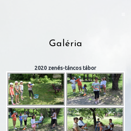
Skip
to
content
Galéria
2020 zenés-táncos tábor