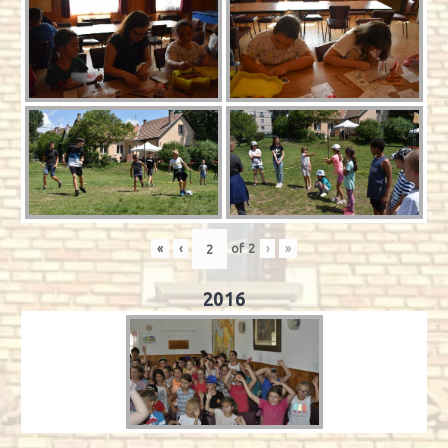
«
‹
of
2
›
»
2016