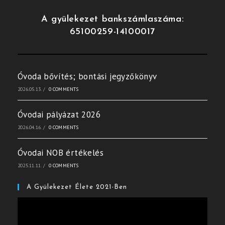
A gyülekezet bankszámlaszáma:
65100259-14100017
Óvoda bővítés; bontási jegyzőkönyv
2026.05.13.
/
0 COMMENTS
Óvodai pályázat 2026
2026.04.16.
/
0 COMMENTS
Óvodai NOB értékelés
2025.11.11.
/
0 COMMENTS
A Gyülekezet Élete 2021-Ben