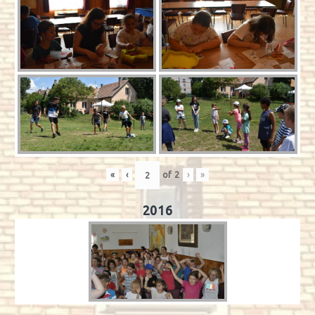
«
‹
of
2
›
»
2016