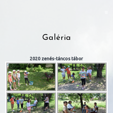
Skip
to
content
Galéria
2020 zenés-táncos tábor