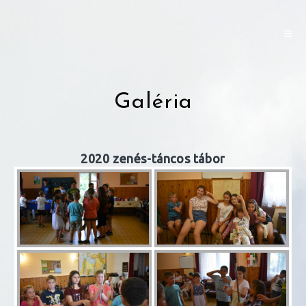
Skip
to
content
Galéria
2020 zenés-táncos tábor