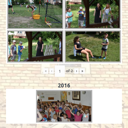
«
‹
of
2
›
»
2016