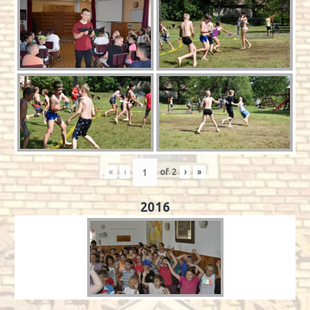
«
‹
of
2
›
»
2016